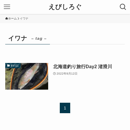
えびしろぐ
ホーム
イワナ
イワナ
– tag –
北海道釣り旅行Day2 渚滑川
釣行記
2022年9月12日
1