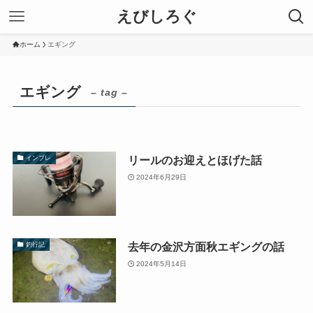
えびしろぐ
ホーム
エギング
エギング
– tag –
リールのお迎えとほげた話
インプレ
2024年6月29日
去年の金沢方面秋エギングの話
釣行記
2024年5月14日