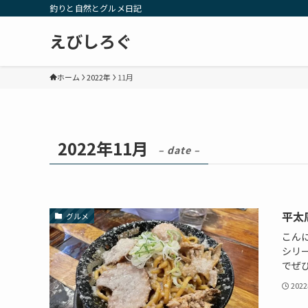
釣りと自然とグルメ日記
えびしろぐ
ホーム
2022年
11月
2022年11月
– date –
平太
グルメ
こん
シリ
でぜひ
202