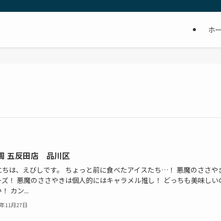
ホ
周 五反田店 品川区
にちは、えびしです。 ちょっと前に食べたアイスたち…！ 悪魔のささや
ーズ！ 悪魔のささやきは個人的にはキャラメル推し！ どっちも美味しい
！ カン...
2年11月27日