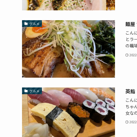
麺屋
グルメ
こん
とラ
の職場
202
英鮨
グルメ
こん
ちゃ
女なの
202