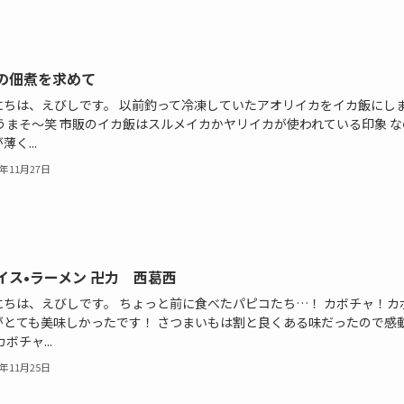
の佃煮を求めて
にちは、えびしです。 以前釣って冷凍していたアオリイカをイカ飯にし
 うまそ〜笑 市販のイカ飯はスルメイカかヤリイカが使われている印象 な
薄く...
2年11月27日
イス•ラーメン 卍力 西葛西
にちは、えびしです。 ちょっと前に食べたパピコたち…！ カボチャ！カ
がとても美味しかったです！ さつまいもは割と良くある味だったので感
カボチャ...
2年11月25日