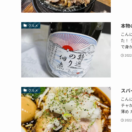
本物
グルメ
こん
た！
で身が
202
スパ
グルメ
こん
チャ
薄め 
202