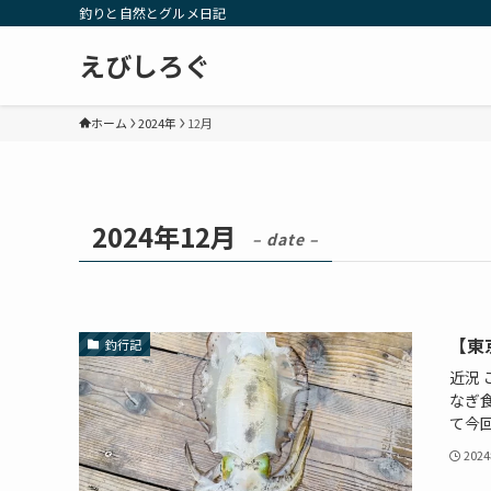
釣りと自然とグルメ日記
えびしろぐ
ホーム
2024年
12月
2024年12月
– date –
【東
釣行記
近況
なぎ
て今回
202