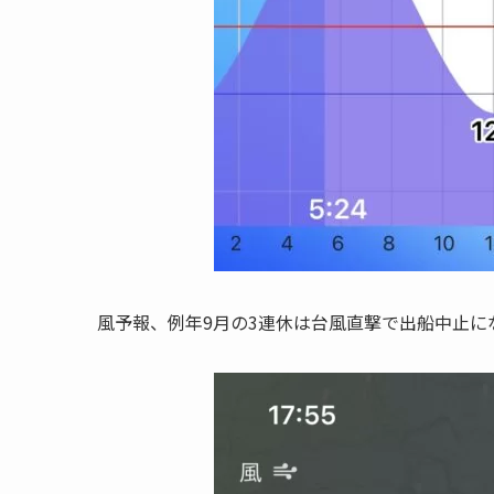
風予報、例年9月の3連休は台風直撃で出船中止に